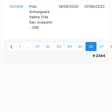
853989
Polo
18/06/2020
07/06/2022
Anhanguera
Itabira (Vila
Sao Joaquim)
- 296
❮
1
..
51
52
53
54
55
56
57
# 2344