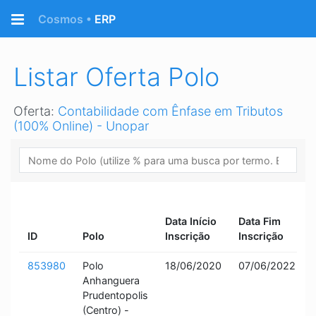
Retornar a página Inicial
Cosmos •
ERP
Listar Oferta Polo
Oferta:
Contabilidade com Ênfase em Tributos
(100% Online) - Unopar
Data Início
Data Fim
ID
Polo
Inscrição
Inscrição
853980
Polo
18/06/2020
07/06/2022
Anhanguera
Prudentopolis
(Centro) -