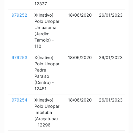
12337
979252
X(Inativo)
18/06/2020
26/01/2023
I
Polo Unopar
a
Umuarama
(Jardim
Tamoio) -
110
979253
X(Inativo)
18/06/2020
26/01/2023
I
Polo Unopar
a
Padre
Paraiso
(Centro) -
12451
979254
X(Inativo)
18/06/2020
26/01/2023
I
Polo Unopar
a
Imbituba
(Araçatuba)
- 12296