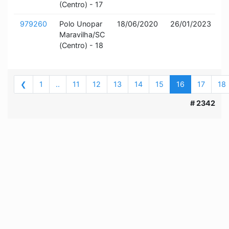
(Centro) - 17
979260
Polo Unopar
18/06/2020
26/01/2023
I
Maravilha/SC
a
(Centro) - 18
❮
1
..
11
12
13
14
15
16
17
18
# 2342