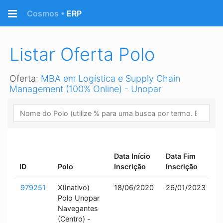
Retornar a página Inicial
Cosmos •
ERP
Listar Oferta Polo
Oferta:
MBA em Logística e Supply Chain
Management (100% Online) - Unopar
S
Data Início
Data Fim
O
ID
Polo
Inscrição
Inscrição
P
979251
X(Inativo)
18/06/2020
26/01/2023
I
Polo Unopar
a
Navegantes
(Centro) -