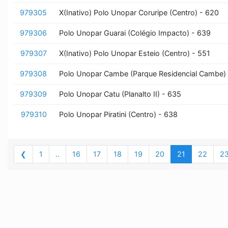
979305
X(Inativo) Polo Unopar Coruripe (Centro) - 620
979306
Polo Unopar Guarai (Colégio Impacto) - 639
979307
X(Inativo) Polo Unopar Esteio (Centro) - 551
979308
Polo Unopar Cambe (Parque Residencial Cambe)
979309
Polo Unopar Catu (Planalto II) - 635
979310
Polo Unopar Piratini (Centro) - 638
❮
1
..
16
17
18
19
20
21
22
2