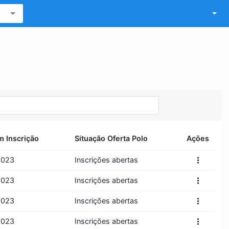
m Inscrição
Situação Oferta Polo
Ações
more_vert
2023
Inscrições abertas
more_vert
2023
Inscrições abertas
more_vert
2023
Inscrições abertas
more_vert
2023
Inscrições abertas