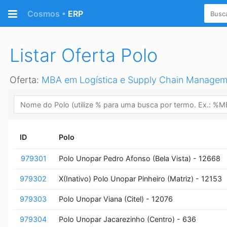
Retornar a página Inicial
Cosmos •
ERP
Listar Oferta Polo
Oferta:
MBA em Logística e Supply Chain Manageme
ID
Polo
979301
Polo Unopar Pedro Afonso (Bela Vista) - 12668
979302
X(Inativo) Polo Unopar Pinheiro (Matriz) - 12153
979303
Polo Unopar Viana (Citel) - 12076
979304
Polo Unopar Jacarezinho (Centro) - 636