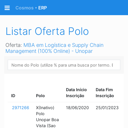
Retornar a página Inicial
Cosmos •
ERP
Listar Oferta Polo
Oferta:
MBA em Logística e Supply Chain
Management (100% Online) - Unopar
S
Data Início
Data Fim
O
ID
Polo
Inscrição
Inscrição
P
2971266
X(Inativo)
18/06/2020
25/01/2023
I
Polo
a
Unopar Boa
Vista (Sao