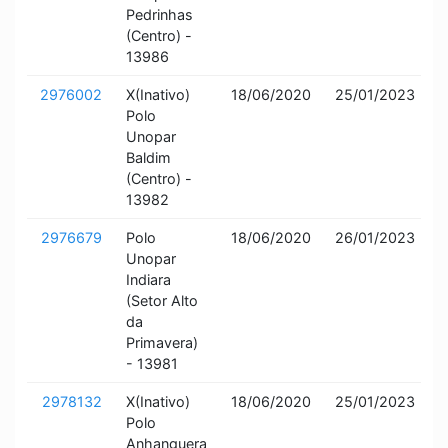
Pedrinhas
(Centro) -
13986
2976002
X(Inativo)
18/06/2020
25/01/2023
I
Polo
a
Unopar
Baldim
(Centro) -
13982
2976679
Polo
18/06/2020
26/01/2023
I
Unopar
a
Indiara
(Setor Alto
da
Primavera)
- 13981
2978132
X(Inativo)
18/06/2020
25/01/2023
I
Polo
a
Anhanguera