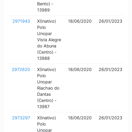
Bento) -
13989
2971943
X(Inativo)
18/06/2020
26/01/2023
I
Polo
a
Unopar
Vista Alegre
do Abuna
(Centro) -
13988
2972620
X(Inativo)
18/06/2020
26/01/2023
I
Polo
a
Unopar
Riachao do
Dantas
(Centro) -
13987
2973297
X(Inativo)
18/06/2020
26/01/2023
I
Polo
a
Unopar