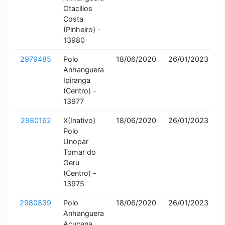
Otacilios
Costa
(Pinheiro) -
13980
2979485
Polo
18/06/2020
26/01/2023
I
Anhanguera
a
Ipiranga
(Centro) -
13977
2980162
X(Inativo)
18/06/2020
26/01/2023
I
Polo
a
Unopar
Tomar do
Geru
(Centro) -
13975
2980839
Polo
18/06/2020
26/01/2023
I
Anhanguera
a
Acucena