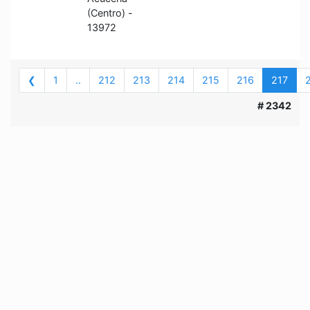
(Centro) -
13972
❮
1
..
212
213
214
215
216
217
# 2342