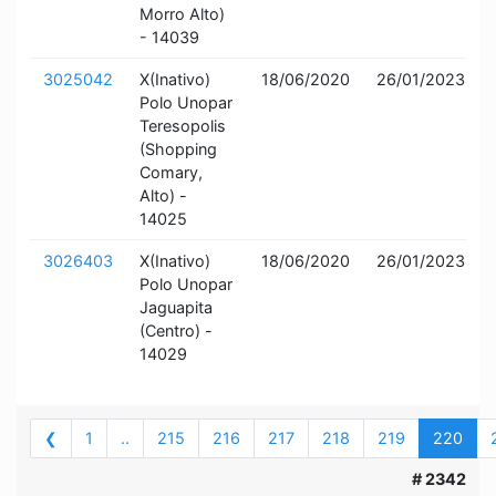
Morro Alto)
- 14039
3025042
X(Inativo)
18/06/2020
26/01/2023
Polo Unopar
Teresopolis
(Shopping
Comary,
Alto) -
14025
3026403
X(Inativo)
18/06/2020
26/01/2023
Polo Unopar
Jaguapita
(Centro) -
14029
❮
1
..
215
216
217
218
219
220
# 2342