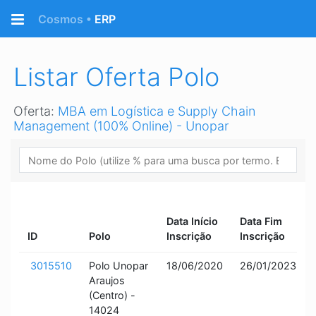
Retornar a página Inicial
Cosmos •
ERP
Listar Oferta Polo
Oferta:
MBA em Logística e Supply Chain
Management (100% Online) - Unopar
Data Início
Data Fim
ID
Polo
Inscrição
Inscrição
3015510
Polo Unopar
18/06/2020
26/01/2023
Araujos
(Centro) -
14024