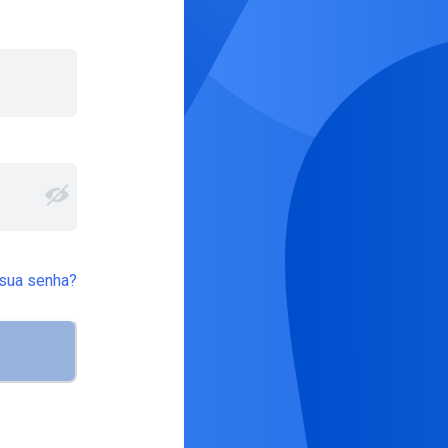
sua senha?